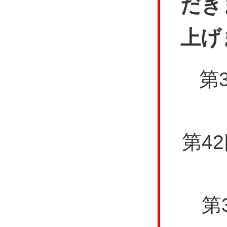
だき
上げ
第
第4
第