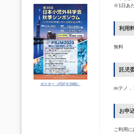
※1日あ
利用
無料
託児
ポスター（PDF:6.5MB）
㈱テノ．
お申
ご利用に