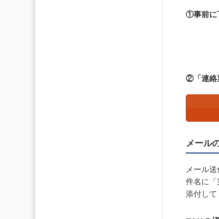
①事前に
②「連絡
メール
メール送付
件名に「
添付して