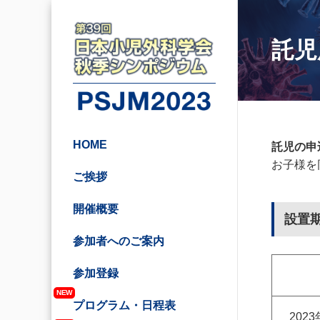
託児
HOME
託児の申
お子様を
ご挨拶
開催概要
設置
参加者へのご案内
参加登録
NEW
プログラム・日程表
202