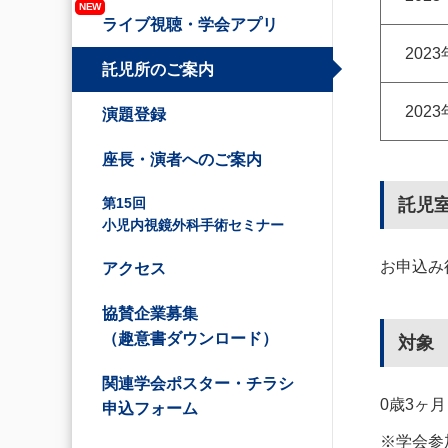
NEW
ライブ視聴・学会アプリ
202
託児所のご案内
202
演題登録
座長・演者へのご案内
第15回
託児
小児内視鏡外科手術セミナー
お申込み
アクセス
協賛企業募集
（趣意書ダウンロード）
対象
関連学会ポスター・チラシ
0歳3ヶ
申込フォーム
※学会参